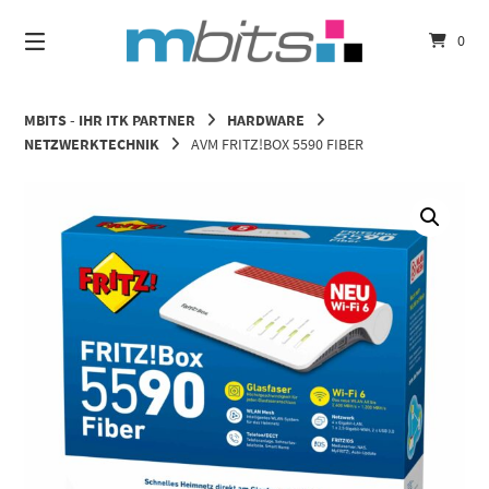
Springe
zum
0
Inhalt
MBITS - IHR ITK PARTNER
HARDWARE
NETZWERKTECHNIK
AVM FRITZ!BOX 5590 FIBER