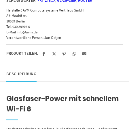
SCHLAGWÖRTER:
FRITZ!BOX
,
GLASFASER
,
ROUTER
Hersteller:
AVM Computersysteme Vertriebs GmbH
Alt-Moabit 95
10559 Berlin
Tel. 030 39976-0
E-Mail info@avm.de
Verantwortliche Person:
Jan Oetjen
PRODUKT TEILEN:
BESCHREIBUNG
Glasfaser-Power mit schnellem
Wi-Fi 6
Höchstgeschwindigkeit für alle Glasfaseranschlüsse – dafür sorgt