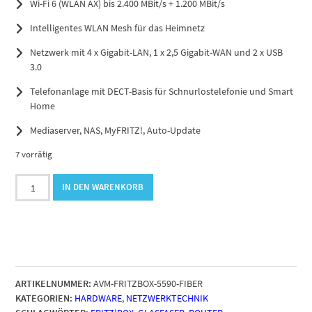
Wi-Fi 6 (WLAN AX) bis 2.400 MBit/s + 1.200 MBit/s
Intelligentes WLAN Mesh für das Heimnetz
Netzwerk mit 4 x Gigabit-LAN, 1 x 2,5 Gigabit-WAN und 2 x USB
3.0
Telefonanlage mit DECT-Basis für Schnurlostelefonie und Smart
Home
Mediaserver, NAS, MyFRITZ!, Auto-Update
7 vorrätig
AVM
IN DEN WARENKORB
FRITZ!Box
5590
Fiber
Menge
ARTIKELNUMMER:
AVM-FRITZBOX-5590-FIBER
KATEGORIEN:
HARDWARE
,
NETZWERKTECHNIK