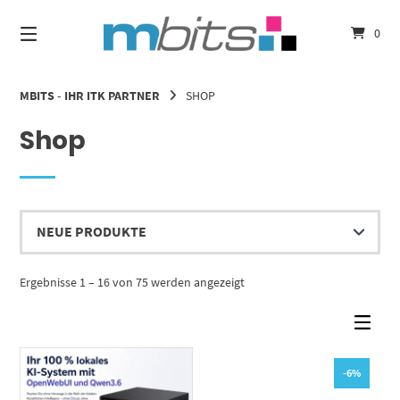
Springe
zum
0
Inhalt
MBITS - IHR ITK PARTNER
SHOP
Shop
Nach
Ergebnisse 1 – 16 von 75 werden angezeigt
Aktualität
sortiert
-6%