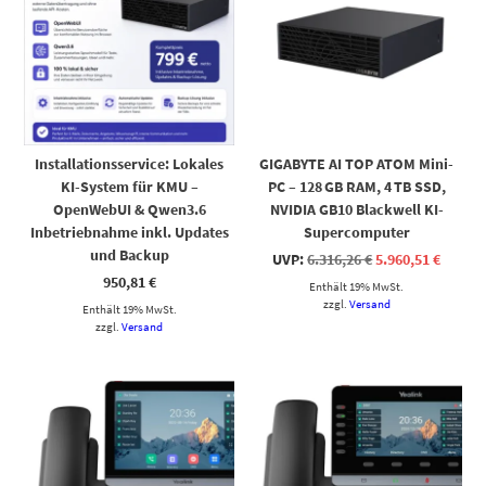
Installationsservice: Lokales
GIGABYTE AI TOP ATOM Mini-
KI-System für KMU –
PC – 128 GB RAM, 4 TB SSD,
OpenWebUI & Qwen3.6
NVIDIA GB10 Blackwell KI-
Inbetriebnahme inkl. Updates
Supercomputer
und Backup
Ursprünglicher
Aktuel
UVP:
6.316,26
€
5.960,51
€
Preis
Preis
950,81
€
Enthält 19% MwSt.
war:
ist:
6.316,26 €
5.960,5
zzgl.
Versand
Enthält 19% MwSt.
zzgl.
Versand