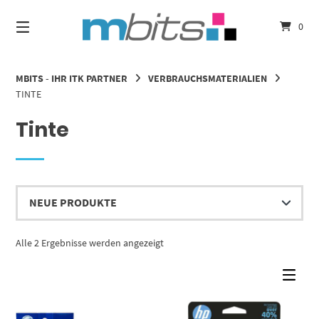
Springe
zum
0
Inhalt
MBITS - IHR ITK PARTNER
VERBRAUCHSMATERIALIEN
TINTE
Tinte
Nach
Alle 2 Ergebnisse werden angezeigt
Aktualität
sortiert