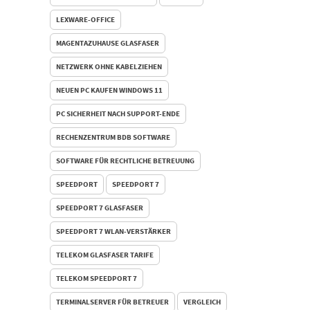
LEXWARE-OFFICE
MAGENTAZUHAUSE GLASFASER
NETZWERK OHNE KABELZIEHEN
NEUEN PC KAUFEN WINDOWS 11
PC SICHERHEIT NACH SUPPORT-ENDE
RECHENZENTRUM BDB SOFTWARE
SOFTWARE FÜR RECHTLICHE BETREUUNG
SPEEDPORT
SPEEDPORT 7
SPEEDPORT 7 GLASFASER
SPEEDPORT 7 WLAN-VERSTÄRKER
TELEKOM GLASFASER TARIFE
TELEKOM SPEEDPORT 7
TERMINALSERVER FÜR BETREUER
VERGLEICH