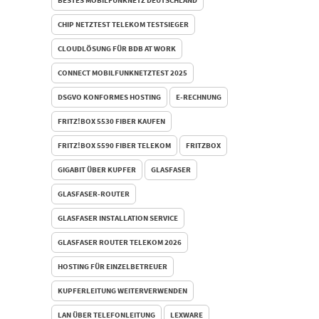
CHIP NETZTEST TELEKOM TESTSIEGER
CLOUDLÖSUNG FÜR BDB AT WORK
CONNECT MOBILFUNKNETZTEST 2025
DSGVO KONFORMES HOSTING
E-RECHNUNG
FRITZ!BOX 5530 FIBER KAUFEN
FRITZ!BOX 5590 FIBER TELEKOM
FRITZBOX
GIGABIT ÜBER KUPFER
GLASFASER
GLASFASER-ROUTER
GLASFASER INSTALLATION SERVICE
GLASFASER ROUTER TELEKOM 2026
HOSTING FÜR EINZELBETREUER
KUPFERLEITUNG WEITERVERWENDEN
LAN ÜBER TELEFONLEITUNG
LEXWARE