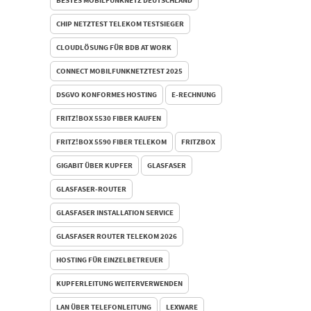
CHIP NETZTEST TELEKOM TESTSIEGER
CLOUDLÖSUNG FÜR BDB AT WORK
CONNECT MOBILFUNKNETZTEST 2025
DSGVO KONFORMES HOSTING
E-RECHNUNG
FRITZ!BOX 5530 FIBER KAUFEN
FRITZ!BOX 5590 FIBER TELEKOM
FRITZBOX
GIGABIT ÜBER KUPFER
GLASFASER
GLASFASER-ROUTER
GLASFASER INSTALLATION SERVICE
GLASFASER ROUTER TELEKOM 2026
HOSTING FÜR EINZELBETREUER
KUPFERLEITUNG WEITERVERWENDEN
LAN ÜBER TELEFONLEITUNG
LEXWARE