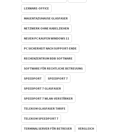
LEXWARE-OFFICE
MAGENTAZUHAUSE GLASFASER
NETZWERK OHNE KABELZIEHEN
NEUEN PC KAUFEN WINDOWS 11
PC SICHERHEIT NACH SUPPORT-ENDE
RECHENZENTRUM BDB SOFTWARE
SOFTWARE FÜR RECHTLICHE BETREUUNG
SPEEDPORT
SPEEDPORT 7
SPEEDPORT 7 GLASFASER
SPEEDPORT 7 WLAN-VERSTÄRKER
TELEKOM GLASFASER TARIFE
TELEKOM SPEEDPORT 7
TERMINALSERVER FÜR BETREUER
VERGLEICH