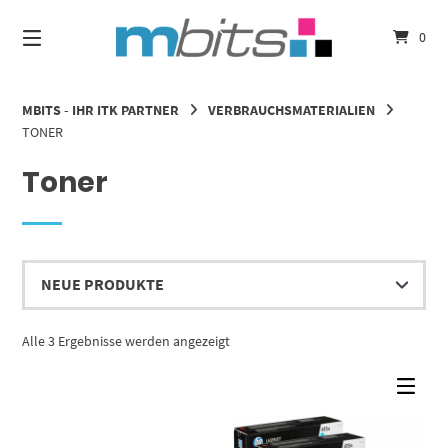
Springe
zum
0
Inhalt
MBITS - IHR ITK PARTNER
VERBRAUCHSMATERIALIEN
TONER
Toner
Nach
Alle 3 Ergebnisse werden angezeigt
Aktualität
sortiert