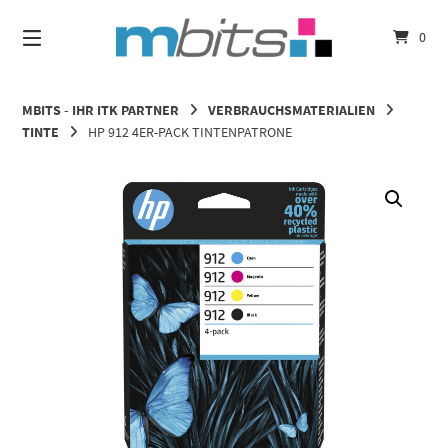
Springe
zum
0
Inhalt
MBITS - IHR ITK PARTNER
VERBRAUCHSMATERIALIEN
TINTE
HP 912 4ER-PACK TINTENPATRONE