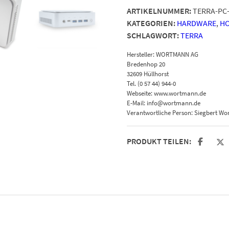
Menge
ARTIKELNUMMER:
TERRA-PC
KATEGORIEN:
HARDWARE
,
HO
SCHLAGWORT:
TERRA
Hersteller:
WORTMANN AG
Bredenhop 20
32609 Hüllhorst
Tel. (0 57 44) 944-0
Webseite: www.wortmann.de
E-Mail: info@wortmann.de
Verantwortliche Person:
Siegbert W
PRODUKT TEILEN: