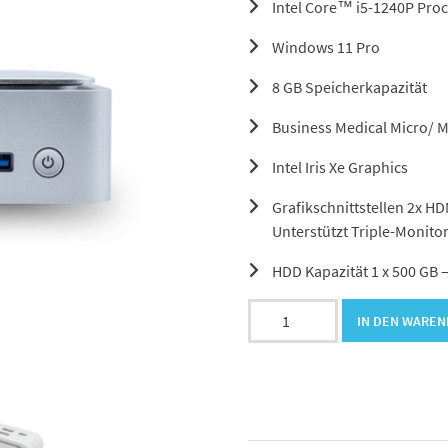
Intel Core™ i5-1240P Proc
Windows 11 Pro
8 GB Speicherkapazität
Business Medical Micro/ M
Intel Iris Xe Graphics
Grafikschnittstellen 2x H
Unterstützt Triple-Monito
HDD Kapazität 1 x 500 GB 
TERRA
IN DEN WARE
PC-
Micro
6000G
silver
GREENLINE