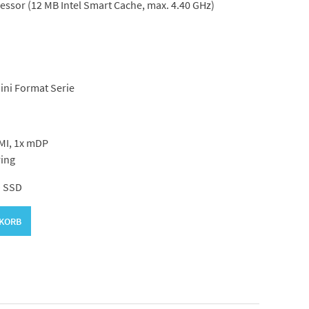
essor (12 MB Intel Smart Cache, max. 4.40 GHz)
ini Format Serie
DMI, 1x mDP
ring
– SSD
NKORB