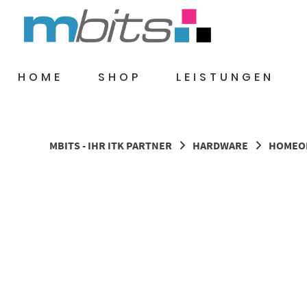
Springe
zum
Inhalt
HOME
SHOP
LEISTUNGEN
MBITS - IHR ITK PARTNER
HARDWARE
HOMEOF