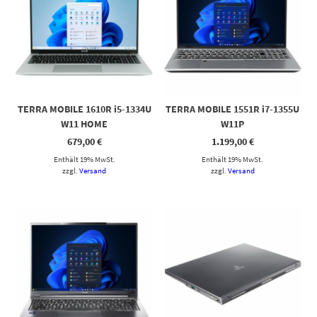
TERRA MOBILE 1610R i5-1334U
TERRA MOBILE 1551R i7-1355U
W11 HOME
W11P
679,00
€
1.199,00
€
Enthält 19% MwSt.
Enthält 19% MwSt.
zzgl.
Versand
zzgl.
Versand