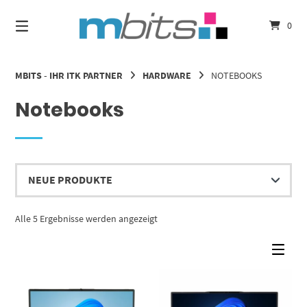
Springe
zum
0
Inhalt
MBITS - IHR ITK PARTNER
HARDWARE
NOTEBOOKS
Notebooks
Nach
Alle 5 Ergebnisse werden angezeigt
Aktualität
sortiert