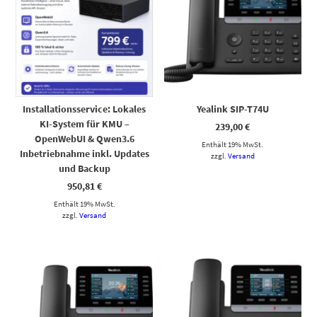
Installationsservice: Lokales
Yealink SIP-T74U
KI-System für KMU –
239,00
€
OpenWebUI & Qwen3.6
Enthält 19% MwSt.
Inbetriebnahme inkl. Updates
zzgl.
Versand
und Backup
950,81
€
Enthält 19% MwSt.
zzgl.
Versand