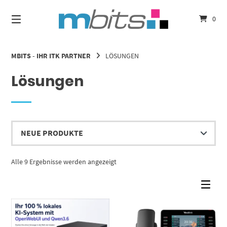
Springe
zum
0
Inhalt
MBITS - IHR ITK PARTNER
LÖSUNGEN
Lösungen
Nach
Alle 9 Ergebnisse werden angezeigt
Aktualität
sortiert