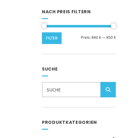
NACH PREIS FILTERN
Min.
Max.
Preis:
840 €
—
850 €
FILTER
Preis
Preis
SUCHE
Suchen
nach:
PRODUKTKATEGORIEN