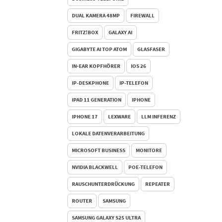
DUAL KAMERA 48MP
FIREWALL
FRITZ!BOX
GALAXY AI
GIGABYTE AI TOP ATOM
GLASFASER
IN‑EAR KOPFHÖRER
IOS 26
IP-DESKPHONE
IP-TELEFON
IPAD 11 GENERATION
IPHONE
IPHONE 17
LEXWARE
LLM INFERENZ
LOKALE DATENVERARBEITUNG
MICROSOFT BUSINESS
MONITORE
NVIDIA BLACKWELL
POE-TELEFON
RAUSCHUNTERDRÜCKUNG
REPEATER
ROUTER
SAMSUNG
SAMSUNG GALAXY S25 ULTRA