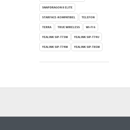
SNAPDRAGON 8 ELITE
STARFACE-KOMPATIBEL
TELEFON
TERRA
TRUE WIRELESS
WI-FI 6
YEALINK SIP-T73W
YEALINK SIP-T74U
YEALINK SIP-T74W
YEALINK SIP-T85W