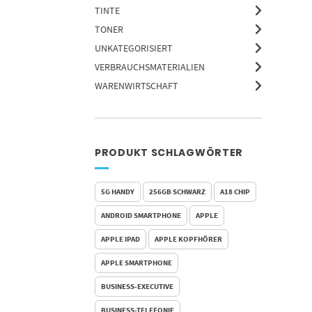
TINTE
TONER
UNKATEGORISIERT
VERBRAUCHSMATERIALIEN
WARENWIRTSCHAFT
PRODUKT SCHLAGWÖRTER
5G HANDY
256GB SCHWARZ
A18 CHIP
ANDROID SMARTPHONE
APPLE
APPLE IPAD
APPLE KOPFHÖRER
APPLE SMARTPHONE
BUSINESS-EXECUTIVE
BUSINESS-TELEFONIE