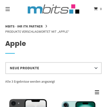
Springe
zum
0
Inhalt
MBITS - IHR ITK PARTNER
PRODUKTE VERSCHLAGWORTET MIT „APPLE“
Apple
Nach
Alle 3 Ergebnisse werden angezeigt
Aktualität
sortiert