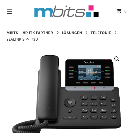
Springe
zum
0
Inhalt
MBITS - IHR ITK PARTNER
LÖSUNGEN
TELEFONIE
YEALINK SIP-T73U