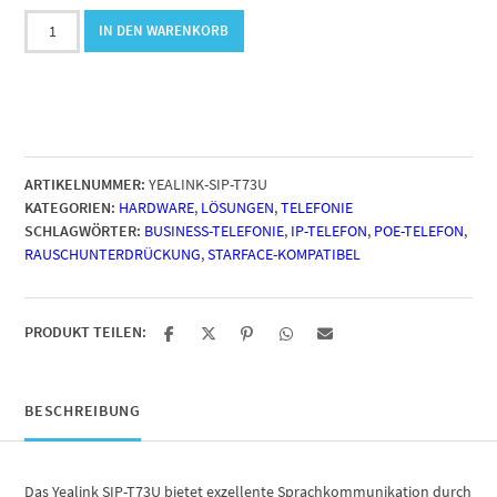
Yealink
IN DEN WARENKORB
SIP-
T73U
Menge
ARTIKELNUMMER:
YEALINK-SIP-T73U
KATEGORIEN:
HARDWARE
,
LÖSUNGEN
,
TELEFONIE
SCHLAGWÖRTER:
BUSINESS-TELEFONIE
,
IP-TELEFON
,
POE-TELEFON
,
RAUSCHUNTERDRÜCKUNG
,
STARFACE-KOMPATIBEL
PRODUKT TEILEN:
BESCHREIBUNG
Das Yealink SIP-T73U bietet exzellente Sprachkommunikation durch