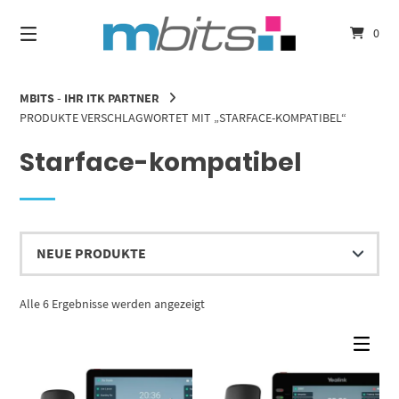
Springe
zum
0
Inhalt
MBITS - IHR ITK PARTNER
PRODUKTE VERSCHLAGWORTET MIT „STARFACE-KOMPATIBEL“
Starface-kompatibel
Nach
Alle 6 Ergebnisse werden angezeigt
Aktualität
sortiert