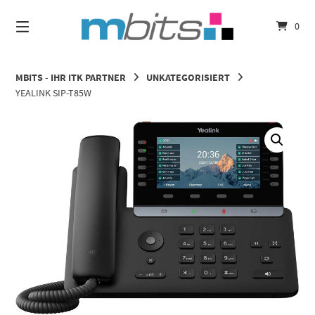
Springe
zum
0
Inhalt
MBITS - IHR ITK PARTNER
UNKATEGORISIERT
YEALINK SIP-T85W