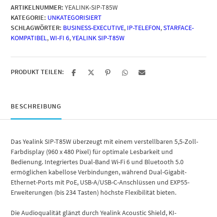
ARTIKELNUMMER:
YEALINK-SIP-T85W
KATEGORIE:
UNKATEGORISIERT
SCHLAGWÖRTER:
BUSINESS-EXECUTIVE
,
IP-TELEFON
,
STARFACE-
KOMPATIBEL
,
WI-FI 6
,
YEALINK SIP-T85W
PRODUKT TEILEN:
BESCHREIBUNG
Das Yealink SIP-T85W überzeugt mit einem verstellbaren 5,5-Zoll-
Farbdisplay (960 x 480 Pixel) für optimale Lesbarkeit und
Bedienung. Integriertes Dual-Band Wi-Fi 6 und Bluetooth 5.0
ermöglichen kabellose Verbindungen, während Dual-Gigabit-
Ethernet-Ports mit PoE, USB-A/USB-C-Anschlüssen und EXP55-
Erweiterungen (bis 234 Tasten) höchste Flexibilität bieten.
Die Audioqualität glänzt durch Yealink Acoustic Shield, KI-