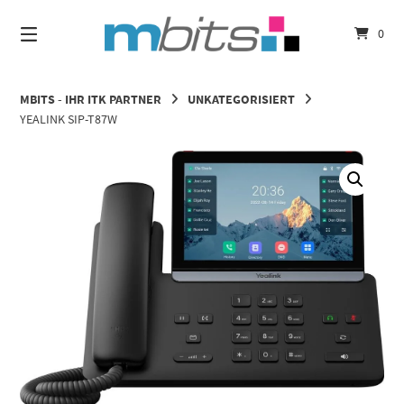
Springe
zum
0
Inhalt
MBITS - IHR ITK PARTNER
UNKATEGORISIERT
YEALINK SIP-T87W