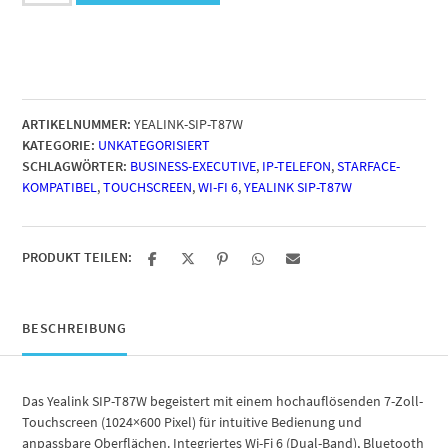
T87W
Menge
ARTIKELNUMMER:
YEALINK-SIP-T87W
KATEGORIE:
UNKATEGORISIERT
SCHLAGWÖRTER:
BUSINESS-EXECUTIVE
,
IP-TELEFON
,
STARFACE-
KOMPATIBEL
,
TOUCHSCREEN
,
WI-FI 6
,
YEALINK SIP-T87W
PRODUKT TEILEN:
BESCHREIBUNG
Das Yealink SIP-T87W begeistert mit einem hochauflösenden 7-Zoll-
Touchscreen (1024×600 Pixel) für intuitive Bedienung und
anpassbare Oberflächen. Integriertes Wi-Fi 6 (Dual-Band), Bluetooth