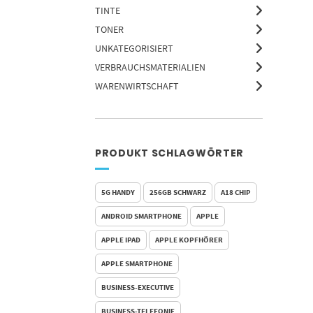
TINTE
TONER
UNKATEGORISIERT
VERBRAUCHSMATERIALIEN
WARENWIRTSCHAFT
PRODUKT SCHLAGWÖRTER
5G HANDY
256GB SCHWARZ
A18 CHIP
ANDROID SMARTPHONE
APPLE
APPLE IPAD
APPLE KOPFHÖRER
APPLE SMARTPHONE
BUSINESS-EXECUTIVE
BUSINESS-TELEFONIE