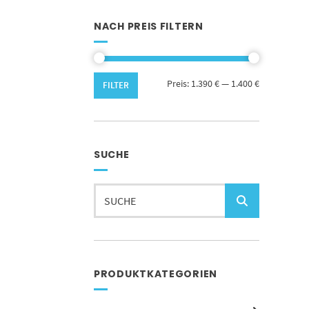
NACH PREIS FILTERN
Min.
Max.
Preis:
1.390 €
—
1.400 €
FILTER
Preis
Preis
SUCHE
Suchen
nach:
PRODUKTKATEGORIEN