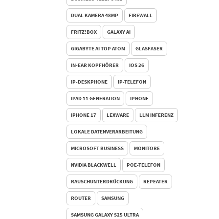
DUAL KAMERA 48MP
FIREWALL
FRITZ!BOX
GALAXY AI
GIGABYTE AI TOP ATOM
GLASFASER
IN‑EAR KOPFHÖRER
IOS 26
IP-DESKPHONE
IP-TELEFON
IPAD 11 GENERATION
IPHONE
IPHONE 17
LEXWARE
LLM INFERENZ
LOKALE DATENVERARBEITUNG
MICROSOFT BUSINESS
MONITORE
NVIDIA BLACKWELL
POE-TELEFON
RAUSCHUNTERDRÜCKUNG
REPEATER
ROUTER
SAMSUNG
SAMSUNG GALAXY S25 ULTRA