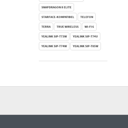
SNAPDRAGON 8 ELITE
STARFACE-KOMPATIBEL
TELEFON
TERRA
TRUE WIRELESS
WI-FI 6
YEALINK SIP-T73W
YEALINK SIP-T74U
YEALINK SIP-T74W
YEALINK SIP-T85W