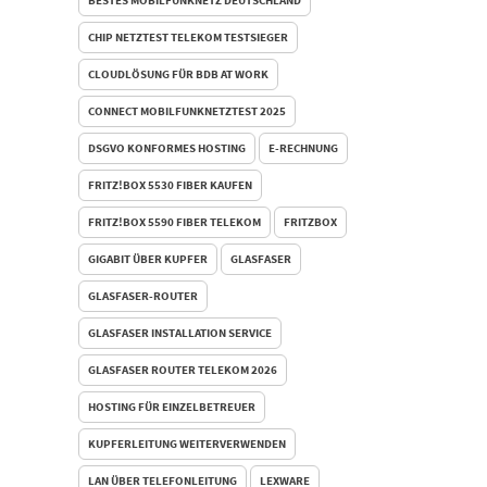
CHIP NETZTEST TELEKOM TESTSIEGER
CLOUDLÖSUNG FÜR BDB AT WORK
CONNECT MOBILFUNKNETZTEST 2025
DSGVO KONFORMES HOSTING
E-RECHNUNG
FRITZ!BOX 5530 FIBER KAUFEN
FRITZ!BOX 5590 FIBER TELEKOM
FRITZBOX
GIGABIT ÜBER KUPFER
GLASFASER
GLASFASER-ROUTER
GLASFASER INSTALLATION SERVICE
GLASFASER ROUTER TELEKOM 2026
HOSTING FÜR EINZELBETREUER
KUPFERLEITUNG WEITERVERWENDEN
LAN ÜBER TELEFONLEITUNG
LEXWARE