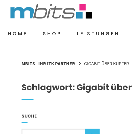
Springe
zum
Inhalt
HOME
SHOP
LEISTUNGEN
MBITS - IHR ITK PARTNER
GIGABIT ÜBER KUPFER
Schlagwort:
Gigabit über
SUCHE
Suche