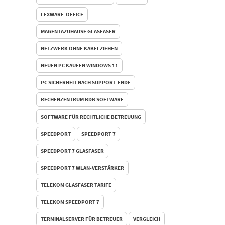
LEXWARE-OFFICE
MAGENTAZUHAUSE GLASFASER
NETZWERK OHNE KABELZIEHEN
NEUEN PC KAUFEN WINDOWS 11
PC SICHERHEIT NACH SUPPORT-ENDE
RECHENZENTRUM BDB SOFTWARE
SOFTWARE FÜR RECHTLICHE BETREUUNG
SPEEDPORT
SPEEDPORT 7
SPEEDPORT 7 GLASFASER
SPEEDPORT 7 WLAN-VERSTÄRKER
TELEKOM GLASFASER TARIFE
TELEKOM SPEEDPORT 7
TERMINALSERVER FÜR BETREUER
VERGLEICH