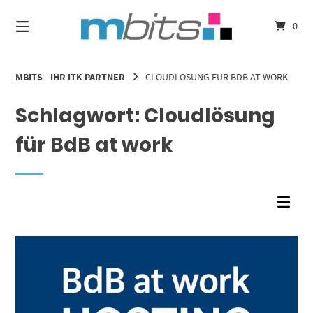
Springe
zum
0
Inhalt
MBITS - IHR ITK PARTNER
CLOUDLÖSUNG FÜR BDB AT WORK
Schlagwort:
Cloudlösung
für BdB at work