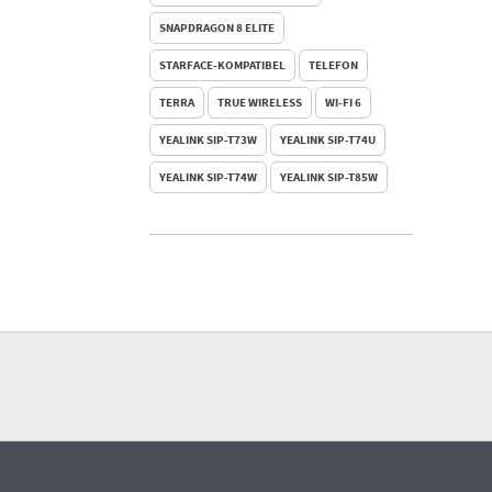
SNAPDRAGON 8 ELITE
STARFACE-KOMPATIBEL
TELEFON
TERRA
TRUE WIRELESS
WI-FI 6
YEALINK SIP-T73W
YEALINK SIP-T74U
YEALINK SIP-T74W
YEALINK SIP-T85W