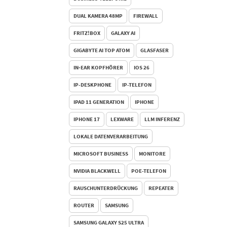
DUAL KAMERA 48MP
FIREWALL
FRITZ!BOX
GALAXY AI
GIGABYTE AI TOP ATOM
GLASFASER
IN‑EAR KOPFHÖRER
IOS 26
IP-DESKPHONE
IP-TELEFON
IPAD 11 GENERATION
IPHONE
IPHONE 17
LEXWARE
LLM INFERENZ
LOKALE DATENVERARBEITUNG
MICROSOFT BUSINESS
MONITORE
NVIDIA BLACKWELL
POE-TELEFON
RAUSCHUNTERDRÜCKUNG
REPEATER
ROUTER
SAMSUNG
SAMSUNG GALAXY S25 ULTRA