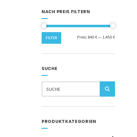
NACH PREIS FILTERN
Min.
Max.
Preis:
840 €
—
1.450 €
FILTER
Preis
Preis
SUCHE
Suchen
nach:
PRODUKTKATEGORIEN