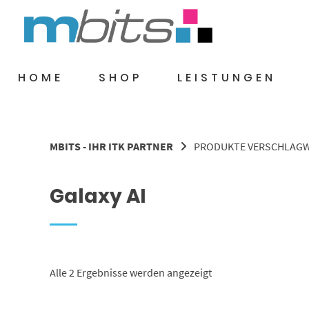
Springe
zum
Inhalt
HOME
SHOP
LEISTUNGEN
MBITS - IHR ITK PARTNER
PRODUKTE VERSCHLAGWO
Galaxy AI
Nach
Alle 2 Ergebnisse werden angezeigt
Aktualität
sortiert