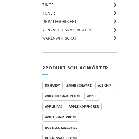
TINTE
TONER
UNKATEGORISIERT
VERBRAUCHSMATERIALIEN
WARENWIRTSCHAFT
PRODUKT SCHLAGWÖRTER
5G HANDY
256GB SCHWARZ
A18 CHIP
ANDROID SMARTPHONE
APPLE
APPLE IPAD
APPLE KOPFHÖRER
APPLE SMARTPHONE
BUSINESS-EXECUTIVE
BUSINESS-TELEFONIE