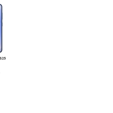
S25
.