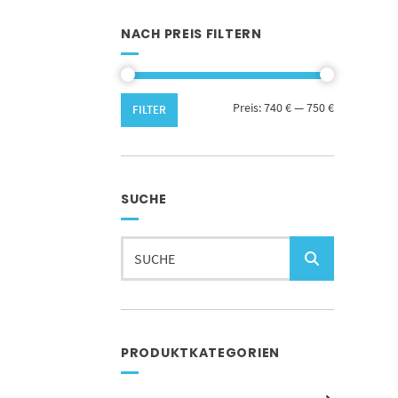
NACH PREIS FILTERN
Min.
Max.
Preis:
740 €
—
750 €
FILTER
Preis
Preis
SUCHE
Suchen
nach:
PRODUKTKATEGORIEN