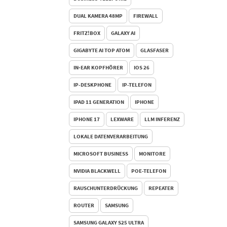
DUAL KAMERA 48MP
FIREWALL
FRITZ!BOX
GALAXY AI
GIGABYTE AI TOP ATOM
GLASFASER
IN‑EAR KOPFHÖRER
IOS 26
IP-DESKPHONE
IP-TELEFON
IPAD 11 GENERATION
IPHONE
IPHONE 17
LEXWARE
LLM INFERENZ
LOKALE DATENVERARBEITUNG
MICROSOFT BUSINESS
MONITORE
NVIDIA BLACKWELL
POE-TELEFON
RAUSCHUNTERDRÜCKUNG
REPEATER
ROUTER
SAMSUNG
SAMSUNG GALAXY S25 ULTRA