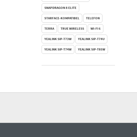
SNAPDRAGON 8 ELITE
STARFACE-KOMPATIBEL
TELEFON
TERRA
TRUE WIRELESS
WI-FI 6
YEALINK SIP-T73W
YEALINK SIP-T74U
YEALINK SIP-T74W
YEALINK SIP-T85W