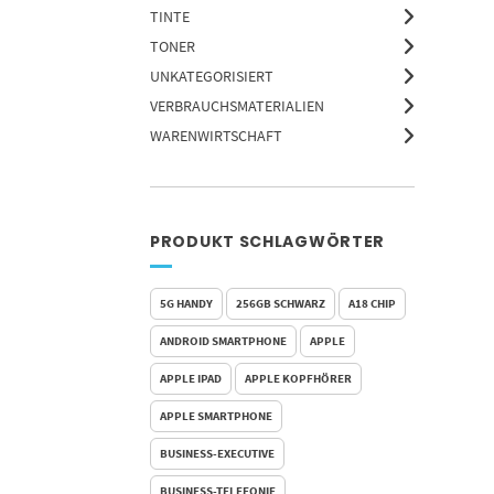
TINTE
TONER
UNKATEGORISIERT
VERBRAUCHSMATERIALIEN
WARENWIRTSCHAFT
PRODUKT SCHLAGWÖRTER
5G HANDY
256GB SCHWARZ
A18 CHIP
ANDROID SMARTPHONE
APPLE
APPLE IPAD
APPLE KOPFHÖRER
APPLE SMARTPHONE
BUSINESS-EXECUTIVE
BUSINESS-TELEFONIE